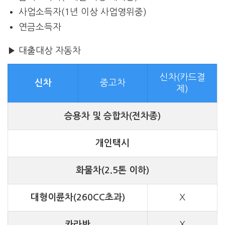
사업소득자(1년 이상 사업영위중)
연금소득자
▶ 대출대상 자동차
신차(카드결
신차
중고차
제)
승용차 및 승합차(전차종)
개인택시
화물차(2.5톤 이하)
대형이륜차(260CC초과)
X
카라반
X