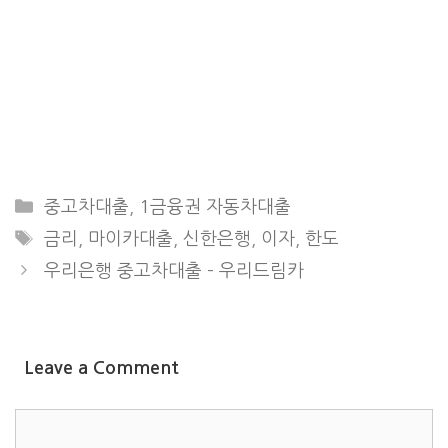
CATEGORIES
중고차대출
,
1금융권 자동차대출
TAGS
금리
,
마이카대출
,
신한은행
,
이자
,
한도
우리은행 중고차대출 – 우리드림카
Leave a Comment
COMMENT