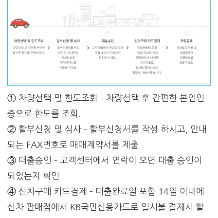
①
차량선택 및 한도조회 –
차량선택 후 간편한 본인인
증으로 한도를 조회.
②
할부신청 및 심사 –
할부신청서를 작성
하시고, 안내
되는
FAX번호로
매매계약서를
제출
③
대출승인 –
고객센터에서 연락이 오면
대출 승인이
되었는지
확인
④
신차구매 카드결제 –
대출완료일 포함
14일 이내에
신차
판매점에서 KB국민
신용카드로
일시불 결제시
할