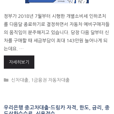
정부가 2018년 7월부터 시행한 개별소비세 인하조치
를 다음달 종료하기로 결정하면서 자동차 예비구매자들
의 움직임이 분주해지고 있습니다. 당장 다음 달부터 신
차를 구매할 때 세금부담이 최대 143만원 늘어나게 되
는데요. …
자세히보기
CATEGORIES
신차대출
,
1금융권 자동차대출
우리은행 중고차대출-드림카 자격, 한도, 금리, 중
도상환수수료, 신용점수