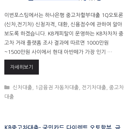
이번포스팅에서는 하나은행 중고차할부대출 1Q오토론
(신차,전기차) 신청자격, 대환, 신용점수에 관하여 알아
보도록 하겠습니다. KB캐피탈이 운영하는 KB차차차 중
고차 거래 플랫폼 조사 결과에 따르면 1000만원
~1500만원 사이에서 현대 아반떼가 가장 인기 …
자세히보기
CATEGORIES
신차대출
,
1금융권 자동차대출
,
전기차대출
,
중고차
대출
KB중고차대출- 국민카드 다이렉트 오토할부, 금