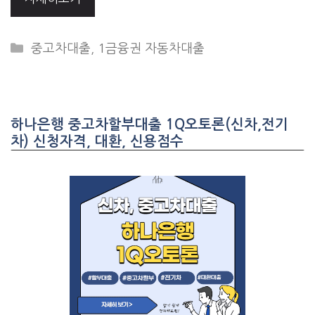
CATEGORIES
중고차대출
,
1금융권 자동차대출
하나은행 중고차할부대출 1Q오토론(신차,전기
차) 신청자격, 대환, 신용점수