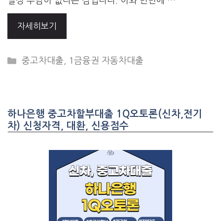
설정 부담이 없다는 점입니다. 이와 반면에 …
자세히보기
CATEGORIES
중고차대출
,
1금융권 자동차대출
하나은행 중고차할부대출 1Q오토론(신차,전기
차) 신청자격, 대환, 신용점수