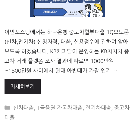
이번포스팅에서는 하나은행 중고차할부대출 1Q오토론
(신차,전기차) 신청자격, 대환, 신용점수에 관하여 알아
보도록 하겠습니다. KB캐피탈이 운영하는 KB차차차 중
고차 거래 플랫폼 조사 결과에 따르면 1000만원
~1500만원 사이에서 현대 아반떼가 가장 인기 …
자세히보기
CATEGORIES
신차대출
,
1금융권 자동차대출
,
전기차대출
,
중고차
대출