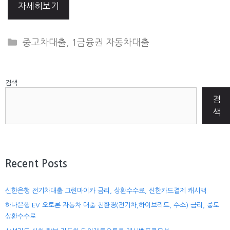
자세히보기
CATEGORIES
중고차대출
,
1금융권 자동차대출
검색
검
색
Recent Posts
신한은행 전기차대출 그린마이카 금리, 상환수수료, 신한카드결제 캐시백
하나은행 EV 오토론 자동차 대출 친환경(전기차,하이브리드, 수소) 금리, 중도
상환수수료